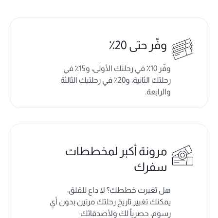
وفّر حتى 20٪
وفّر 10٪ في رحلتك الأولى، و15٪ في
رحلتك الثانية، و20٪ في رحلتيك الثالثة
والرابعة.
مرونة أكبر لمخططات
سفرك
هل تغيرت خططك؟ لا داع للقلق،
يمكنك تغيير تاريخ رحلتك مرتين بدون أي
رسوم، حصرياً لك ولأصدقائك