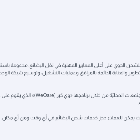
شحن الجوي على أعلى المعايير المهنية في نقل البضائع، مدعومة باستث
لتطوير والعناية الدائمة بالمرافق وعمليات التشغيل، وتوسيع شبكة الوج
تلتزم القطرية للشحن الجوي بمبادئ الاستدامة ودعم المجتمعات المحليّة من خلال برنامجها «وي كير 
بالبوابة الإلكترونية المبتكرة «Digital Lounge» حيث يمكن للعملاء حجز خدمات شحن البضائع في أي وقت ومن أي م