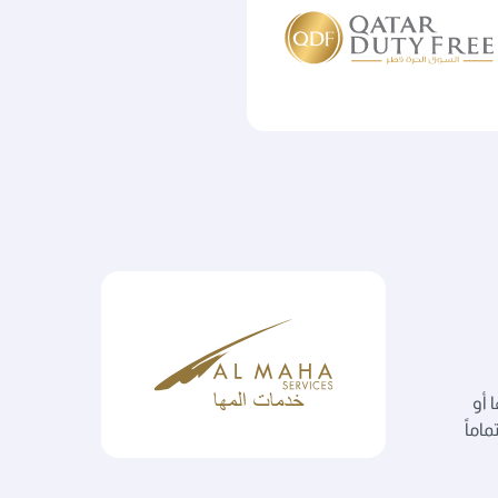
 أو
اماً