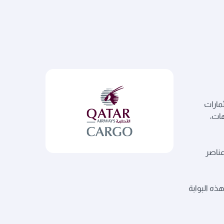
مارات
هات،
(WeQare)» الذي يقوم على عناصر
كان. هذه البوابة