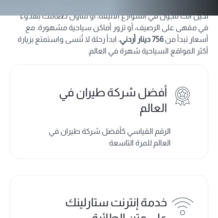
تخيّل أنك تتجول في الشوارع الأنيقة، أو تتناول طعامك بهدوء
في مقهى على الرصيف، أو تزور أماكن سياحية مشهورة. مع
أسعار تبدأ من
756 دينار أردني
، ابدأ رحلة لا تُنسى واستمتع بزيارة
أكثر المواقع السياحية شهرة في العالم.
أفضل شركة طيران في
العالم
الرقم القياسي كأفضل شركة طيران في
العالم للمرة التاسعة
خدمة إنترنت ستارلينك
على متن الطائرة