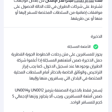
منك
تقديم طلبك
مبكراً قدر الإمكان
لأن بعض الوجهات
تشترط على شركات الطيران في تلك الحالة الحصول على
موافقات إضافية من السلطات المختصة للسفر إليها أو
منها أو عن طريقها.
الذخيرة
الأمتعة المسجّلة
يجوز للمسافرين على متن رحلات الخطوط الجوية القطرية
حمل الذخيرة ضمن أمتعتهم المسجّلة إذا أعلموا شركة
الطيران بوجودها عند تسجيل الدخول. كما يجب إبراز
التراخيص والوثائق الخاصة بالذخائر أمام السلطات المحلية
المختصة في البلدان التي يسافرون منها وإليها.
يُسمح فقط بالذخيرة المصنفة بترميز UN0012 وUN0014
ضمن أمتعة المسافرين، ويجب ألا يتجاوز وزنها الإجمالي 5
كجم للمسافر الواحد.