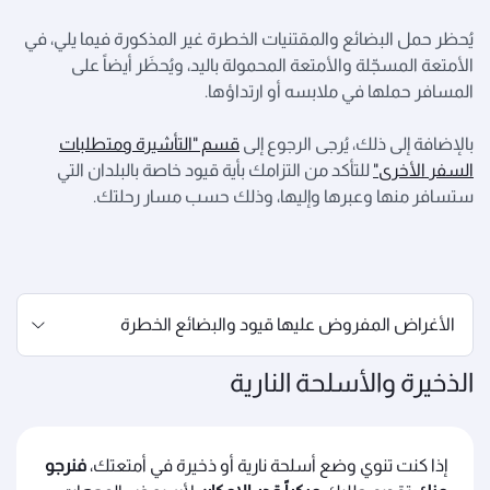
يُحظر حمل البضائع والمقتنيات الخطرة غير المذكورة فيما يلي، في
الأمتعة المسجّلة والأمتعة المحمولة باليد، ويُحظَر أيضاً على
المسافر حملها في ملابسه أو ارتداؤها.
بالإضافة إلى ذلك، يُرجى الرجوع إلى
قسم "التأشيرة ومتطلبات
السفر الأخرى"
للتأكد من التزامك بأية قيود خاصة بالبلدان التي
ستسافر منها وعبرها وإليها، وذلك حسب مسار رحلتك.
الذخيرة والأسلحة النارية
إذا كنت تنوي وضع أسلحة نارية أو ذخيرة في أمتعتك،
فنرجو