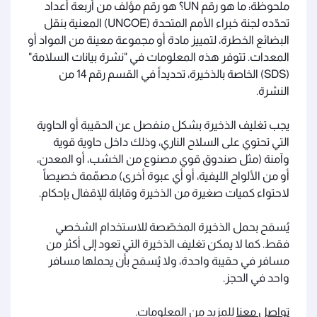
ملحوظة: ما هو رقم UN؟ هو رقم مؤلف من أربعة أعداد
تحدّده لجنة خبراء الأمم المتحدة (UNCOE) المعنية بنقل
البضائع الخطرة، لتمييز مادة أو مجموعة معينة من المواد أو
المعدات. تتوفر هذه المعلومات في "نشرة بيانات السلامة"
(SDS) الخاصة بالذخيرة، تحديداً في القسم رقم 14 من
النشرة.
يجب تغليف الذخيرة بشكل منفصل عن الحقيبة أو الحاوية
التي تحتوي على السلاح الناري، وذلك داخل حاوية قوية
وآمنة (مثل صندوق قوي مصنوع من الخشب، أو المعدن،
أو من الألواح الليفية، أو أي عبوة أخرى) مصمّمة خصيصاً
لاحتواء كميات صغيرة من الذخيرة وقابلة للإقفال بإحكام.
يُسمَح بحمل الذخيرة المخصّصة للاستخدام الشخصي
فقط. كما لا يمكن تغليف الذخيرة التي تعود إلى أكثر من
مسافر في حقيبة واحدة، ولا يُسمَح بأن يحملها مسافر
واحد في الحجز.
تواصل معنا
للمزيد من المعلومات.