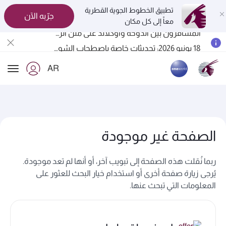
تطبيق الخطوط الجوية القطرية
جرّبه الآن
معاً إلى كل مكان
المسافرون بين الدوحة وأوكلاند على متن الرحلات الجوية رقم QR914 ورقم QR915
18 يونيو 2026: تحديثات خاصة باصطحاب الشواحن المحمولة أثناء السفر
6 أغسطس 2026: الخطوط الجوية القطرية تستأنف رحلاتها الجوية إلى البحرين (BAH) وإربيل (EBL) والكويت (KWI)
AR
الخطوط الجوية القطرية تعزز شبكة وجهاتها العالمية لتشمل ما يزيد عن 160 وجهة
ion
الصفحة غير موجودة
ربما نُقلت هذه الصفحة إلى تبويب آخر، أو أنها لم تعد موجودة.
يُرجى زيارة صفحة أخرى أو استخدام خيار البحث للعثور على
المعلومات التي تبحث عنها.