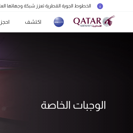
المسافرون بين الدوحة وأوكلاند على متن الرحلات الجوية رقم 4
18 يونيو 2026: تحديثات خاصة باصطحاب الشواحن المحمولة أثناء السفر
6 أغسطس 2026: الخطوط الجوية القطرية تستأنف رحلاتها الجوية إلى البحرين (BAH) وإربيل (EBL) والكويت (KWI)
اكتشف
احجز
(active)
الخطوط الجوية القطرية تعزز شبكة وجهاتها العالمية ل
الوجبات الخاصة