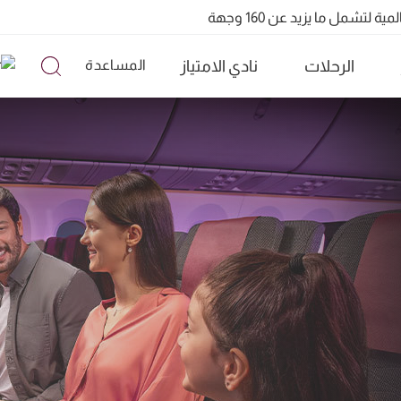
QR91 ورقم QR915
الرحلات
نادي الامتياز
المساعدة
تشمل ما يزيد عن 160 وجهة