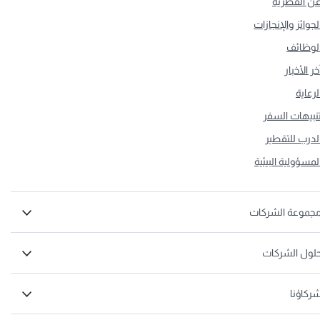
ن القطرية
لجوائز والإنجازات
لوظائف
خر الأخبار
لرعاية
نبيهات السفر
لدرب للتقطير
لمسؤولية البيئية
جموعة الشركات
لول الشركات
ركاؤنا