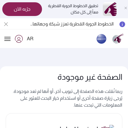
تطبيق الخطوط الجوية القطرية
جرّبه الآن
معاً إلى كل مكان
الخطوط الجوية القطرية تعزز شبكة وجهاتها العالمية لتشمل ما يزيد عن 160 وجهة
المسافرون بين الدوحة وأوكلاند على متن الرحلات الجوية رقم QR914 ورقم QR915
AR
18 يونيو 2026: تحديثات خاصة باصطحاب الشواحن المحمولة أثناء السفر
ion
6 أغسطس 2026: الخطوط الجوية القطرية تستأنف رحلاتها الجوية إلى البحرين (BAH) وإربيل (EBL) والكويت (KWI)
الصفحة غير موجودة
ربما نُقلت هذه الصفحة إلى تبويب آخر، أو أنها لم تعد موجودة.
يُرجى زيارة صفحة أخرى أو استخدام خيار البحث للعثور على
المعلومات التي تبحث عنها.