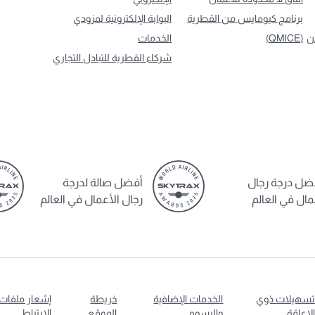
برنامج كيومايس من القطرية
البوابة الإلكترونية لمزودي
ن
(QMICE)
الخدمات
شركاء القطرية للتبادل التجاري
ضل درجة رجال
أفضل صالة لدرجة
مال في العالم
رجال الأعمال في العالم
سهيلات ذوي
الخدمات الإضافية
خريطة
إشعار ملفات
لإعاقة
والرسوم
الموقع
الارتباط