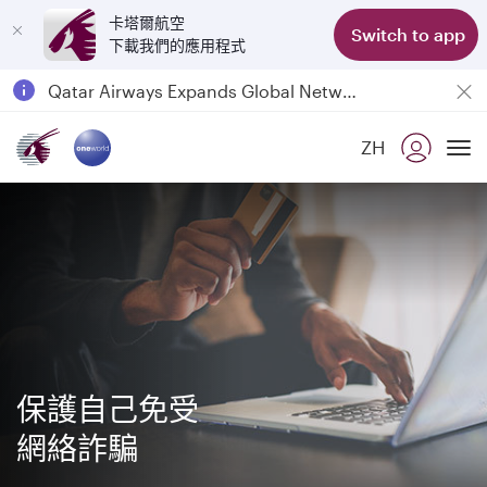
卡塔爾航空
Switch to app
下載我們的應用程式
Passengers flying between Doha and Auckland on QR914 and QR915
18 June 2026: Updates on Travelling with Power Banks
ZH
6 August 2026: Qatar Airways flight resumption to Bahrain (BAH), Erbil (EBL), and Kuwait (KWI)
To
Qatar Airways Expands Global Network to over 160 Destinations
保護自己免受
網絡詐騙