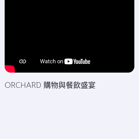
ORCHARD 購物與餐飲盛宴
欣賞 ORCHARD 的壯麗景色－這是一個建築奇蹟，周圍有
各種非凡的零售和餐飲場所。
當您盡情購物時，可以享受鬱鬱蔥蔥的綠色植物、自然採光
和鳥鳴聲。 如此多的優惠，您一定會在這裡找到完美的
「興趣」 。 簡而言之，您會發現最奢華的感覺。