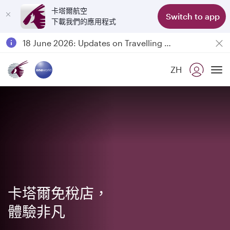
卡塔爾航空
Switch to app
下載我們的應用程式
Passengers flying between Doha and Auckland on QR914 and QR915
18 June 2026: Updates on Travelling with Power Banks
6 August 2026: Qatar Airways flight resumption to Bahrain (BAH), Erbil (EBL), and Kuwait (KWI)
ZH
Qatar Airways Expands Global Network to over 160 Destinations
To
卡塔爾免稅店，
體驗非凡