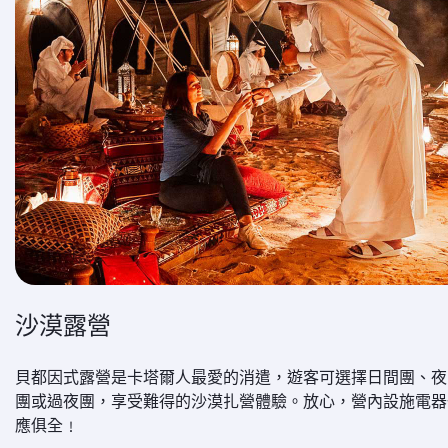
沙漠露營
貝都因式露營是卡塔爾人最愛的消遣，遊客可選擇日間團、夜
團或過夜團，享受難得的沙漠扎營體驗。放心，營內設施電器
應俱全﹗