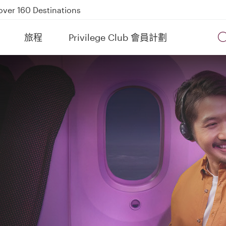
over 160 Destinations
kland on QR914 and QR915
旅程
Privilege Club 會員計劃
Power Banks
tion to Bahrain (BAH), Erbil (EBL), and Kuwait (KWI)