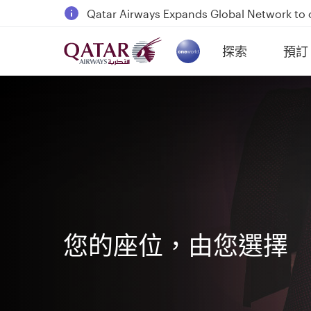
Qatar Airways Expands Global Network to 
Passengers flying between Doha and Auc
探索
預訂
18 June 2026: Updates on Travelling with 
(active)
6 August 2026: Qatar Airways flight resump
您的座位，由您選擇