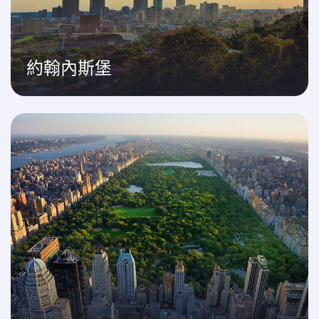
約翰內斯堡