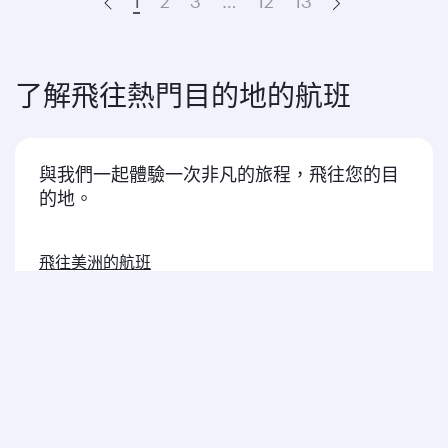
1
2
3
…
12
13
Prev
Next
了解飛往熱門目的地的航班
與我們一起體驗一次非凡的旅程，飛往您的目
的地。
飛往美洲的航班
飛往歐洲的航班
飛往中東的航班
飛往亞太地區的航班
飛往非洲的航班