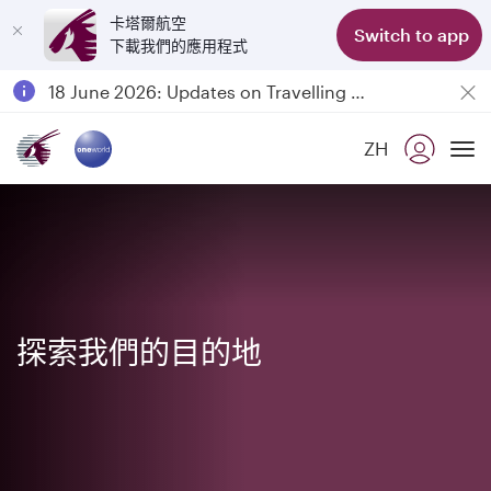
卡塔爾航空
Switch to app
下載我們的應用程式
Passengers flying between Doha and Auckland on QR914 and QR915
18 June 2026: Updates on Travelling with Power Banks
6 August 2026: Qatar Airways flight resumption to Bahrain (BAH), Erbil (EBL), and Kuwait (KWI)
ZH
Qatar Airways Expands Global Network to over 160 Destinations
To
探索我們的目的地