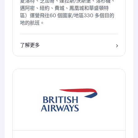
夏洛特、芝加哥、達拉斯/沃斯堡、洛杉磯、
邁阿密、紐約、費城、鳳凰城和華盛頓特
區）運營飛往60 個國家/地區330 多個目的
地的航班。
了解更多