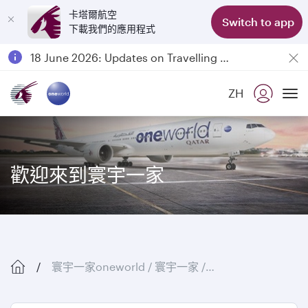
卡塔爾航空
Switch to app
下載我們的應用程式
Passengers flying between Doha and Auckland on QR914 and QR915
18 June 2026: Updates on Travelling with Power Banks
6 August 2026: Qatar Airways flight resumption to Bahrain (BAH), Erbil (EBL), and Kuwait (KWI)
ZH
Qatar Airways Expands Global Network to over 160 Destinations
To
歡迎來到寰宇一家
寰宇一家oneworld / 寰宇一家 / oneworld