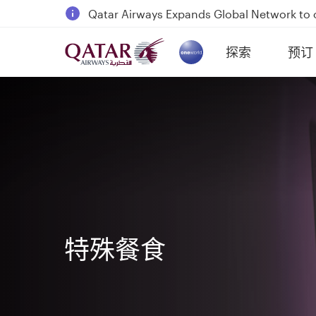
Qatar Airways Expands Global Network to 
Passengers flying between Doha and Auc
探索
预订
18 June 2026: Updates on Travelling with 
(active)
6 August 2026: Qatar Airways flight resump
特殊餐食