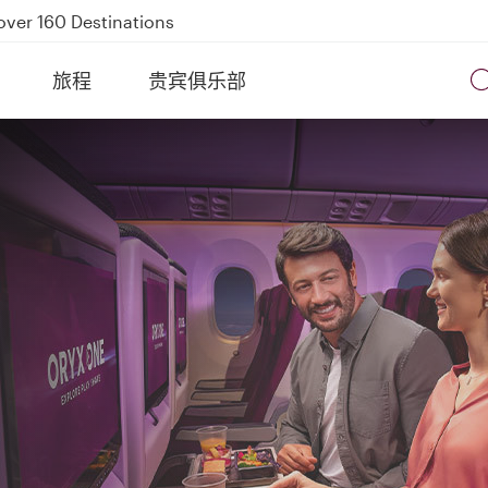
over 160 Destinations
kland on QR914 and QR915
旅程
贵宾俱乐部
Power Banks
tion to Bahrain (BAH), Erbil (EBL), and Kuwait (KWI)