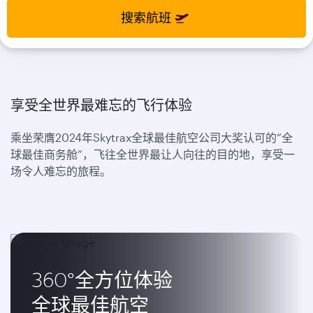
select
select
搜索航班
new
new
date
date
please
please
use
use
arrow
arrow
key
key
享受全世界最难忘的飞行体验
or
or
you
you
乘坐荣膺2024年Skytrax全球最佳航空公司大奖认可的“全
can
can
球最佳商务舱”，飞往全世界最让人向往的目的地，享受一
type
type
date
date
场令人难忘的旅程。
in
in
"dd
"dd
mmm
mmm
yyyy"
yyyy"
formate
formate
360°全方位体验
全球最佳航空