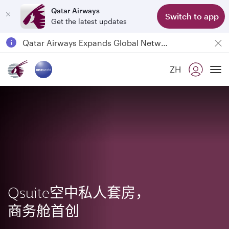
Qatar Airways
Switch to app
Get the latest updates
Passengers flying between Doha and Auckland on QR914 and QR915
18 June 2026: Updates on Travelling with Power Banks
ZH
6 August 2026: Qatar Airways flight resumption to Bahrain (BAH), Erbil (EBL), and Kuwait (KWI)
To
Qatar Airways Expands Global Network to over 160 Destinations
Qsuite空中私人套房，
商务舱首创