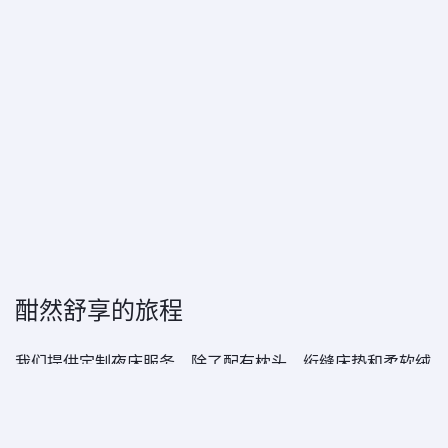
酣然舒享的旅程
我们提供定制夜床服务，除了配有枕头、绗缝床垫和柔软绒
毯之外，现在还奉上The White Company睡衣和拖鞋*，助
您获得更高质量的睡眠。套间配有隐私门和“请勿打扰”指
示，让您可以在清静的环境里酣睡。