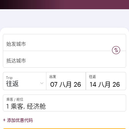
始发城市
n
s
w
a
p
l
o
c
a
t
i
o
抵达城市
出发
往返
Trip
往返
to
to
乘客 / 舱位
open
open
calendar
calendar
press
press
+
添加优惠代码
enter
enter
and
to
and
to