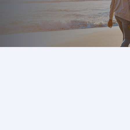
往
伦
翰和