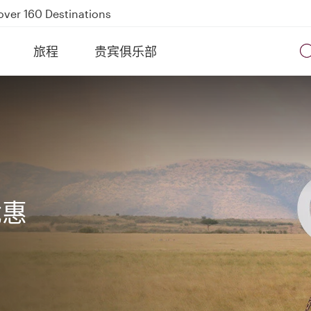
Power Banks
tion to Bahrain (BAH), Erbil (EBL), and Kuwait (KWI)
旅程
贵宾俱乐部
over 160 Destinations
优惠