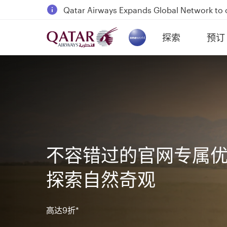
18 June 2026: Updates on Travelling with 
6 August 2026: Qatar Airways flight resump
探索
预订
Qatar Airways Expands Global Network to 
(active)
不容错过的官网专属
探索自然奇观
高达9折*