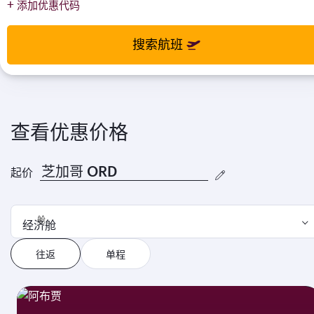
+
添加优惠代码
enter
enter
and
to
and
to
select
select
搜索航班
new
new
date
date
please
please
use
use
arrow
arrow
key
key
查看优惠价格
or
or
you
you
can
can
起价
type
type
date
date
in
in
舱
经济舱
"dd
"dd
mmm
mmm
往返
单程
yyyy"
yyyy"
formate
formate