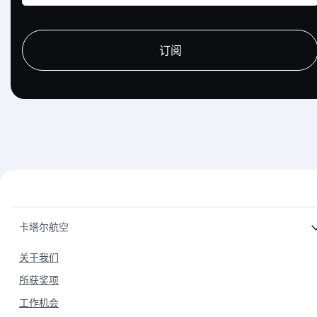
recaptcha
recaptcha
recaptcha
订阅
卡塔尔航空
关于我们
所获奖项
工作机会