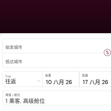
始发城市
n
s
w
a
p
l
o
c
a
t
i
o
抵达城市
出发
往返
Trip
往返
to
to
乘客 / 舱位
open
open
calendar
calendar
press
press