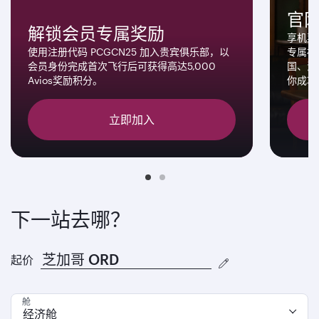
官
解锁会员专属奖励
享机票
使用注册代码 PCGCN25 加入贵宾俱乐部，以
专属福
会员身份完成首次飞行后可获得高达5,000
国、法
Avios奖励积分。
你成功
立即加入
下一站去哪？
起价
舱
经济舱