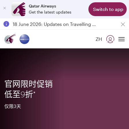
Qatar Airways
Switch to app
Get the latest updates
Passengers flying between Doha and Auckland on QR914 and QR915
18 June 2026: Updates on Travelling with Power Banks
6 August 2026: Qatar Airways flight resumption to Bahrain (BAH), Erbil (EBL), and Kuwait (KWI)
ZH
Qatar Airways Expands Global Network to over 160 Destinations
To
官网限时促销
低至9折*
仅限3天