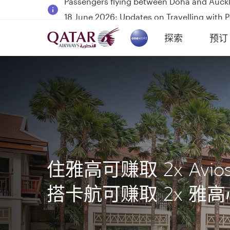
18 June 2026: Updates on Travelling with 
6 August 2026: Qatar Airways flight resump
探索
预订
Qatar Airways Expands Global Network to 
(active)
住雅高可赚取 2x Avio
搭卡航可赚取 2x 雅