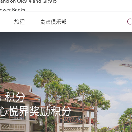
Power Banks
tion to Bahrain (BAH), Erbil (EBL), and Kuwait (KWI)
旅程
贵宾俱乐部
over 160 Destinations
s 积分
高心悦界奖励积分