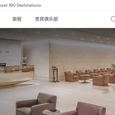
Power Banks
tion to Bahrain (BAH), Erbil (EBL), and Kuwait (KWI)
旅程
贵宾俱乐部
over 160 Destinations