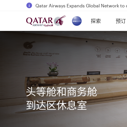
18 June 2026: Updates on Travelling with 
6 August 2026: Qatar Airways flight resump
探索
预订
Qatar Airways Expands Global Network to 
(active)
头等舱和商务舱
到达区休息室