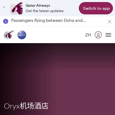
Qatar Airways
Switch to app
Get the latest updates
Passengers flying between Doha and Auckland on QR914 and QR915
18 June 2026: Updates on Travelling with Power Banks
Qatar Airways Expands Global Network to over 160 Destinations
ZH
To
Oryx机场酒店