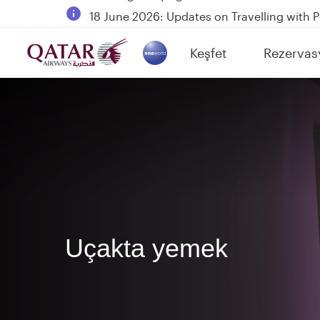
18 June 2026: Updates on Travelling with 
6 August 2026: Qatar Airways flight resump
Keşfet
Rezervas
Qatar Airways Expands Global Network to 
(active)
Uçakta yemek