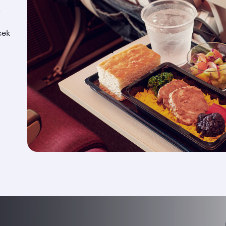
.
cek