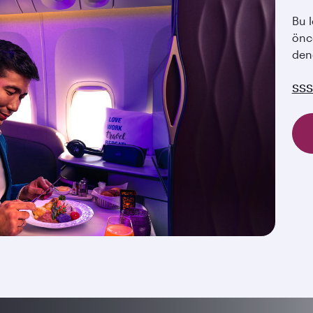
Bu 
önc
dene
SSS