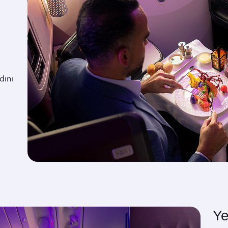
dını
Ye