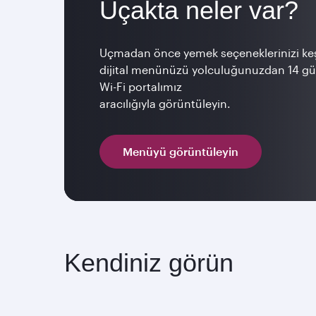
Uçakta neler var?
Uçmadan önce yemek seçeneklerinizi ke
dijital menünüzü yolculuğunuzdan 14 g
Wi-Fi portalımız
aracılığıyla görüntüleyin.
Menüyü görüntüleyin
Kendiniz görün