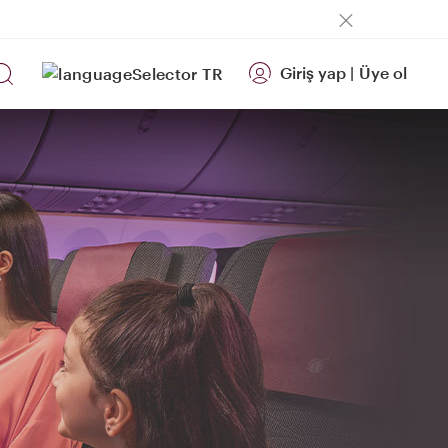
Giriş yap
|
Üye ol
TR