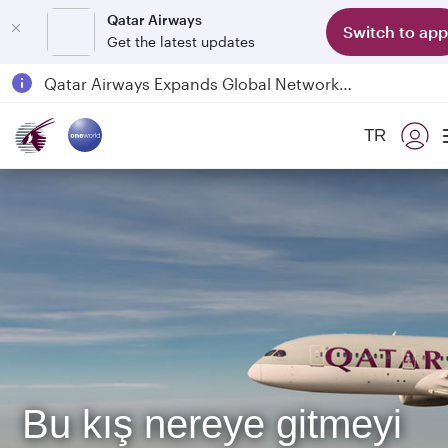
Qatar Airways
Switch to app
Get the latest updates
Qatar Airways Expands Global Network to over 160 Destinations
Passengers flying between Doha and Auckland on QR914 and QR915
TR
18 June 2026: Updates on Travelling with Power Banks
6 August 2026: Qatar Airways flight resumption to Bahrain (BAH), Erbil (EBL), and Kuwait (KWI)
Bu kış nereye gitmeyi