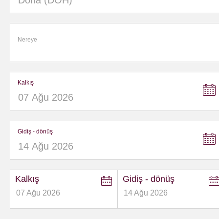
Nereye
Kalkış
Gidiş - dönüş
Kalkış
Gidiş - dönüş
07
Ağu
2026
14
Ağu
2026
to
to
open
open