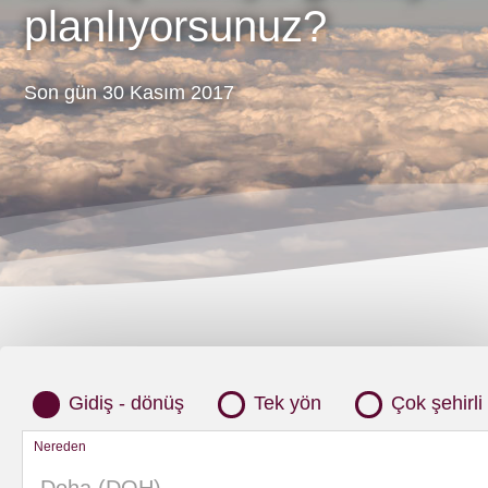
planlıyorsunuz?
Son gün 30 Kasım 2017
Gidiş - dönüş
Tek yön
Çok şehirli
Nereden