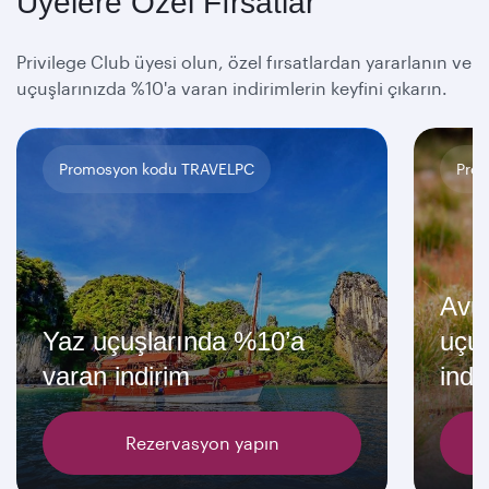
Üyelere Özel Fırsatlar
Privilege Club üyesi olun, özel fırsatlardan yararlanın ve
uçuşlarınızda %10'a varan indirimlerin keyfini çıkarın.
Promosyon kodu TRAVELPC
Pro
Avus
Yaz uçuşlarında %10’a
uçu
varan indirim
indi
Rezervasyon yapın