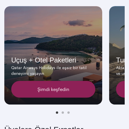
Uçuş + Otel Paketleri
Turl
Qatar Airways Holidays ile eşsiz bir tatil
Aktarm
deneyimi yaşayın
ve unut
Şimdi keşfedin