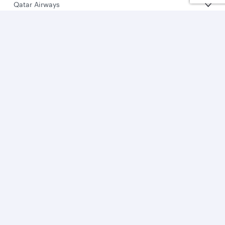
Qatar Airways
Hakkımızda
Ödüller
Kariyer
Basın bültenleri
Sponsorluk
Seyahat uyarıları
Çevre bilinci
Grup şirketleri
Kurumsal çözümler
İş ortaklığı