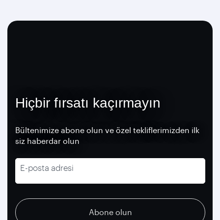
Hiçbir fırsatı kaçırmayın
Bültenimize abone olun ve özel tekliflerimizden ilk
siz haberdar olun
E-posta adresi
recaptcha
recaptcha
recaptcha
Abone olun