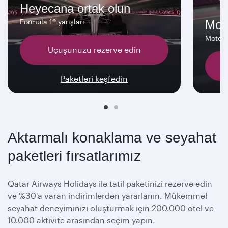
Heyecana ortak olun
Formula 1® yarışları
Moto
MotoG
Uçuşunuzu rezerve edin
Paketleri keşfedin
Aktarmalı konaklama ve seyahat
paketleri fırsatlarımız
Qatar Airways Holidays ile tatil paketinizi rezerve edin
ve %30'a varan indirimlerden yararlanın. Mükemmel
seyahat deneyiminizi oluşturmak için 200.000 otel ve
10.000 aktivite arasından seçim yapın.