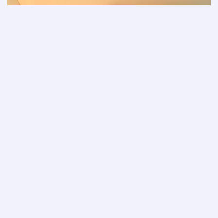
Dünya çapında yolcu salonu erişimi ve
uygunluk