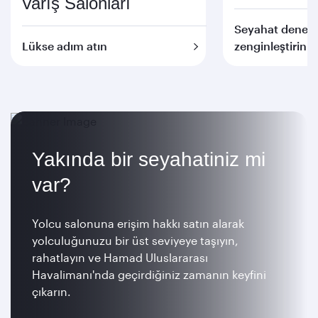
Varış Salonları
Seyahat deneyi
Lükse adım atın
zenginleştirin
Yakında bir seyahatiniz mi
var?
Yolcu salonuna erişim hakkı satın alarak
yolculuğunuzu bir üst seviyeye taşıyın,
rahatlayın ve Hamad Uluslararası
Havalimanı'nda geçirdiğiniz zamanın keyfini
çıkarın.