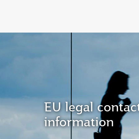
(active)
EU legal contac
information