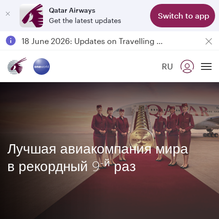
Qatar Airways
Switch to app
Get the latest updates
Passengers flying between Doha and Auckland on QR914 and QR915
18 June 2026: Updates on Travelling with Power Banks
6 August 2026: Qatar Airways flight resumption to Bahrain (BAH), Erbil (EBL), and Kuwait (KWI)
RU
Qatar Airways Expands Global Network to over 160 Destinations
To
Лучшая авиакомпания мира
-й
в рекордный 9
раз