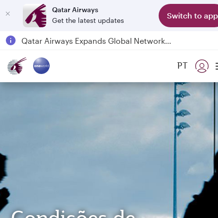
Qatar Airways
Switch to app
Get the latest updates
Qatar Airways Expands Global Network to over 160 Destinations
Passengers flying between Doha and Auckland on QR914 and QR915
PT
18 June 2026: Updates on Travelling with Power Banks
6 August 2026: Qatar Airways flight resumption to Bahrain (BAH), Erbil (EBL), and Kuwait (KWI)