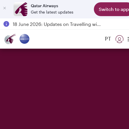
Qatar Airways
Switch to app
Get the latest updates
Passengers flying between Doha and Auckland on QR914 and QR915
18 June 2026: Updates on Travelling with Power Banks
6 August 2026: Qatar Airways flight resumption to Bahrain (BAH), Erbil (EBL), and Kuwait (KWI)
PT
Qatar Airways Expands Global Network to over 160 Destinations