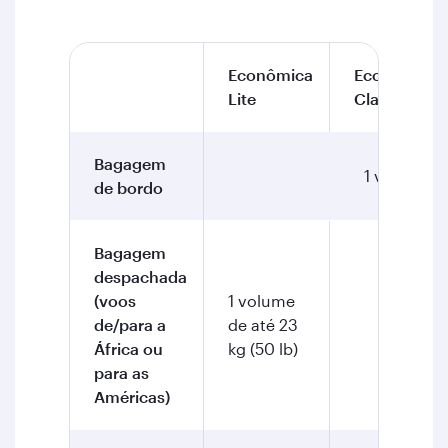
Econômica
Econômica
Lite
Classic
Bagagem
1 volume de
de bordo
Bagagem
despachada
(voos
1 volume
de/para a
de até 23
2 volu
África ou
kg (50 lb)
para as
Américas)