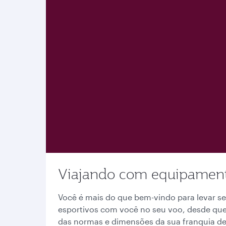
Viajando com equipament
Você é mais do que bem-vindo para levar 
esportivos com você no seu voo, desde qu
das normas e dimensões da sua franquia 