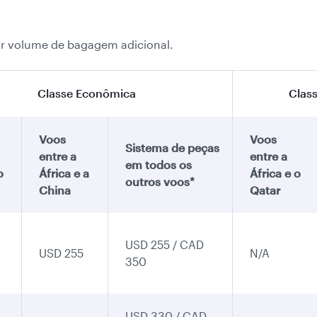
or volume de bagagem adicional.
Classe Econômica
Class
Voos
Voos
Sistema de peças
entre a
entre a
em todos os
o
África e a
África e o
outros voos*
China
Qatar
USD 255 / CAD
USD 255
N/A
350
USD 330 / CAD