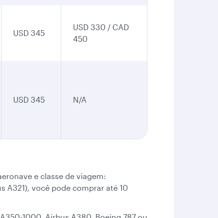
USD 330 / CAD
USD 345
450
USD 345
N/A
eronave e classe de viagem:
us A321), você pode comprar até 10
s A350-1000, Airbus A380, Boeing 787 ou