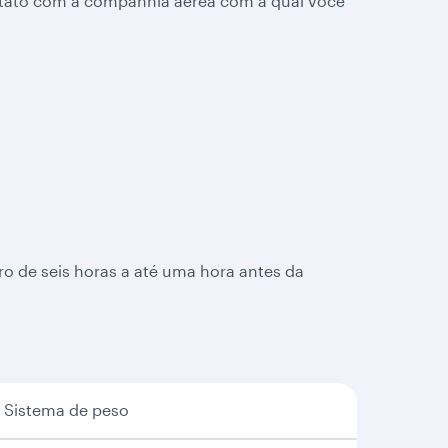
ntato com a companhia aérea com a qual você
o de seis horas a até uma hora antes da
Sistema de peso