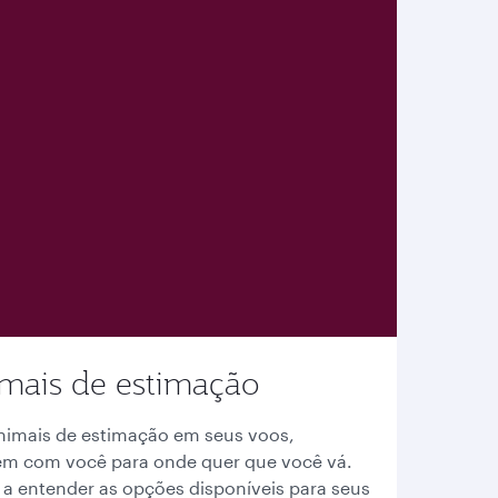
imais de estimação
animais de estimação em seus voos,
jem com você para onde quer que você vá.
 a entender as opções disponíveis para seus