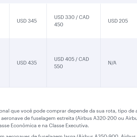
USD 330 / CAD
USD 345
USD 205
450
USD 405 / CAD
USD 435
N/A
550
nal que você pode comprar depende da sua rota, tipo de a
m aeronave de fuselagem estreita (Airbus A320-200 ou Airb
asse Econômica e na Classe Executiva.
 em aeronaves de fuselagem larga (Airbus A350-900, Airbu