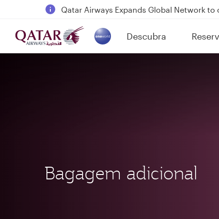
18 June 2026: Updates on Travelling with 
30 July 2026: Temporary passenger flight s
Descubra
Reserv
Qatar Airways Expands Global Network to 
(active)
Bagagem adicional