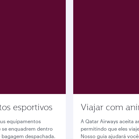
os esportivos
Viajar com an
seus equipamentos
A Qatar Airways aceita 
e se enquadrem dentro
permitindo que eles via
de bagagem despachada.
Nosso guia ajudará você