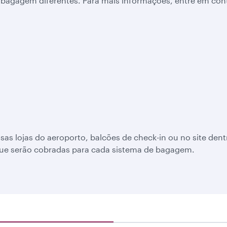
 bagagem diferentes. Para mais informações, entre em co
 lojas do aeroporto, balcões de check-in ou no site dentr
 que serão cobradas para cada sistema de bagagem.