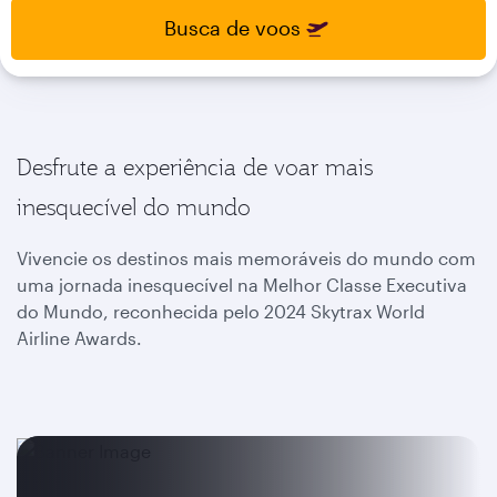
select
select
Busca de voos
new
new
date
date
please
please
use
use
arrow
arrow
key
key
Desfrute a experiência de voar mais
or
or
you
you
inesquecível do mundo
can
can
type
type
Vivencie os destinos mais memoráveis do mundo com
date
date
uma jornada inesquecível na Melhor Classe Executiva
in
in
do Mundo, reconhecida pelo 2024 Skytrax World
"dd
"dd
Airline Awards.
mmm
mmm
yyyy"
yyyy"
formate
formate