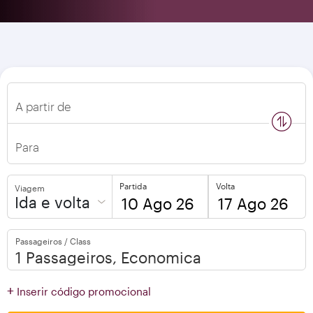
A partir de
n
s
w
a
p
l
o
c
a
t
i
o
Para
Partida
Volta
Viagem
Ida e volta
to
to
Passageiros / Class
open
open
calendar
calendar
press
press
+
Inserir código promocional
enter
enter
and
to
and
to