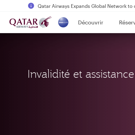
18 June 2026: Updates on Travelling with 
6 August 2026: Qatar Airways flight resump
Découvrir
Réser
Qatar Airways Expands Global Network to 
(active)
Invalidité et assistanc