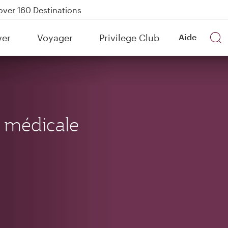
Power Banks
tion to Bahrain (BAH), Erbil (EBL), and Kuwait (KWI)
ver
Voyager
Privilege Club
Aide
over 160 Destinations
e médicale