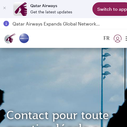
Qatar Airways
Switch to app
Get the latest updates
Qatar Airways Expands Global Network to over 160 Destinations
Passengers flying between Doha and Auckland on QR914 and QR915
FR
18 June 2026: Updates on Travelling with Power Banks
6 August 2026: Qatar Airways flight resumption to Bahrain (BAH), Erbil (EBL), and Kuwait (KWI)
Contact pour toute