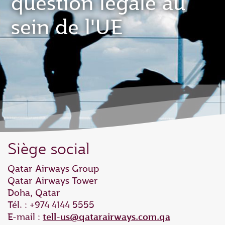
question légale au
sein de l'UE
Siège social
Qatar Airways Group
Qatar Airways Tower
Doha, Qatar
Tél. : +974 4144 5555
E-mail :
tell-us@qatarairways.com.qa