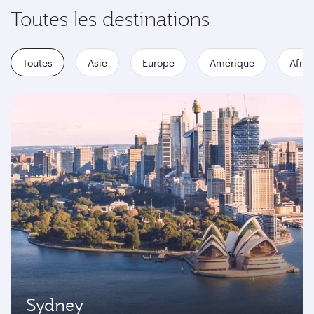
Toutes les destinations
Toutes
Asie
Europe
Amérique
Afriq
Sydney