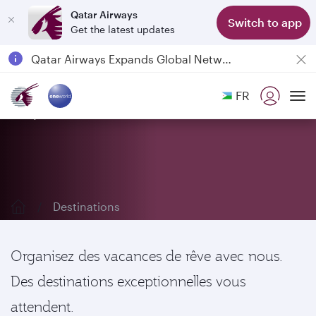
Qatar Airways
Switch to app
Get the latest updates
Passengers flying between Doha and Auckland on QR914 and QR915
18 June 2026: Updates on Travelling with Power Banks
6 August 2026: Qatar Airways flight resumption to Bahrain (BAH), Erbil (EBL), and Kuwait (KWI)
FR
Qatar Airways Expands Global Network to over 160 Destinations
Explorez nos destinations
To
Destinations
Organisez des vacances de rêve avec nous.
Des destinations exceptionnelles vous
attendent.