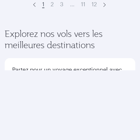
1
2
3
…
11
12
Prev
Next
Explorez nos vols vers les
meilleures destinations
Partez pour un voyage exceptionnel avec
nous jusqu'à votre destination.