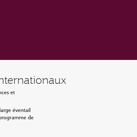
nternationaux
nces et
arge éventail
e programme de