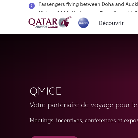
18 June 2026: Updates on Travelling with 
6 August 2026: Qatar Airways flight resump
Découvrir
Qatar Airways Expands Global Network to 
(active)
QMICE
Votre partenaire de voyage pour l
Meetings, incentives, conférences et expos