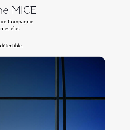
nne MICE
eure Compagnie
mmes élus
défectible.