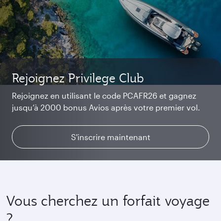
Wi Fi Starlink, rapide et gratuit
Restez connecté avec votre famille et vos amis ou
Rejoignez Privilege Club
Voyagez à bord de la Qsuite
regardez vos programmes préférés en streaming.
Rejoignez en utilisant le code PCAFR26 et gagnez
Connectez vous ou rejoignez Privilege Club pour
Bénéficiez d'un confort inégalable à bord de la
jusqu’à 2000 bonus Avios après votre premier vol.
profiter d’un accès sans
Meilleure Classe Affaires au Monde.
S'inscrire maintenant
En savoir plus
En savoir plus
Vous cherchez un forfait voyage
?