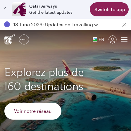
Qatar Airways
Switch to app
Get the latest updates
Passengers flying between Doha and Auckland on QR914 and QR915
18 June 2026: Updates on Travelling with Power Banks
6 August 2026: Qatar Airways flight resumption to Bahrain (BAH), Erbil (EBL), and Kuwait (KWI)
FR
Qatar Airways Expands Global Network to over 160 Destinations
To
Explorez plus de
160 destinations
Voir notre réseau