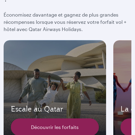
Économisez davantage et gagnez de plus grandes
récompenses lorsque vous réservez votre forfait vol +
hôtel avec Qatar Airways Holidays.
Escale au Qatar
La c
Découvrir les forfaits