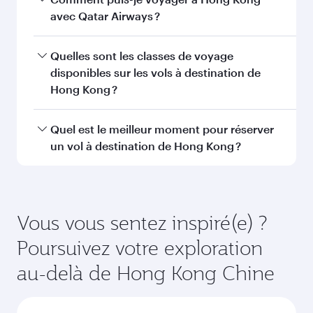
Économie
Économie
QAR 1200
QAR 779
De
De
01 Oct 2026 - 06 Oct 2026
08 Sep 2026 - 29
FAQ sur les vols
Puis-je réserver un vol direct à destination
de Hong Kong ?
Oui, Qatar Airways opère des vols directs vers
Comment puis-je voyager à Hong Kong
Hong Kong. Recherchez les vols depuis notre
avec Qatar Airways ?
page d'accueil pour trouver les horaires et la
fréquence des vols.
Vous pouvez voyager directement à Hong Kong