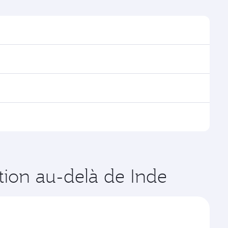
er les horaires et la fréquence des vols.
ha, avec des correspondances fluides et efficaces à
es vols opérés par Qatar Airways, vous pouvez
age disponibles peuvent varier sur les vols opérés par
de votre choix. Les tarifs varient en fonction de la
ation au-delà de Inde