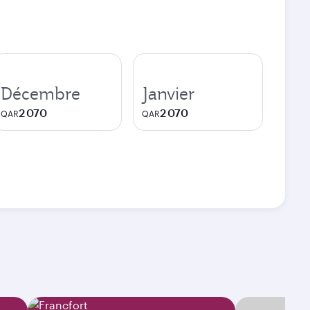
Décembre
Janvier
2 070
2 070
QAR
QAR