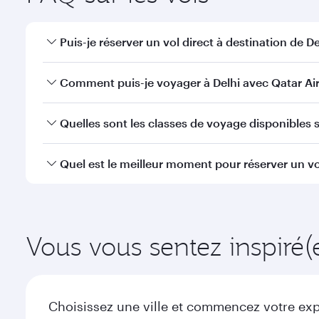
Puis-je réserver un vol direct à destination de De
Oui, Qatar Airways opère des vols directs vers Delhi
Comment puis-je voyager à Delhi avec Qatar Ai
Vous pouvez voyager directement à Delhi avec Qata
Quelles sont les classes de voyage disponibles su
l'Aéroport International Hamad.
La disponibilité des classes de voyage dépend de l'
Quel est le meilleur moment pour réserver un vol
voyager en Classe Affaires (avec la Qsuite sur cert
nos partenaires. Veuillez vérifier les détails du vol
Réservez votre vol à destination de Delhi suffisamme
demande saisonnière, de la popularité de l'itinéraire
Vous vous sentez inspiré(
Choisissez une ville et commencez votre expl