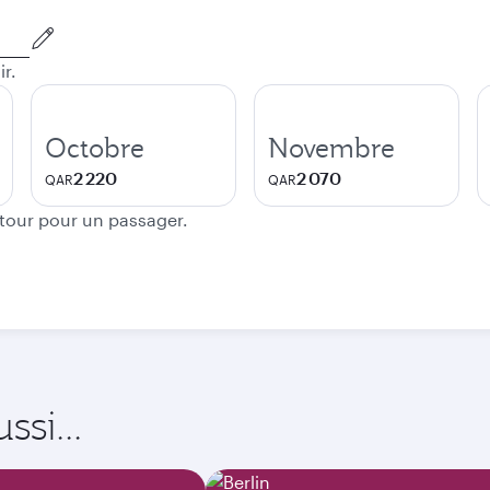
ir.
Octobre
Novembre
2 220
2 070
QAR
QAR
etour pour un passager.
si...