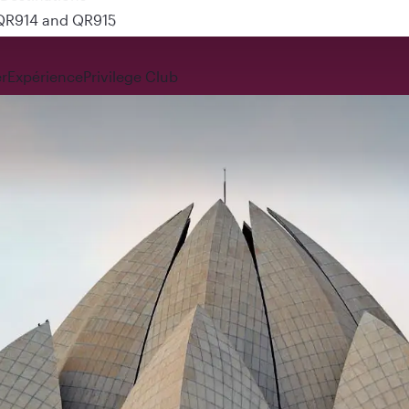
 QR914 and QR915
r
Expérience
Privilege Club