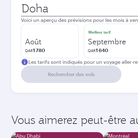
Ville
de
départ
Voici un aperçu des prévisions pour les mois à ven
Meilleur tarif
Août
Septembre
1 780
1 640
QAR
QAR
Les tarifs sont indiqués pour un voyage aller-r
Rechercher des vols
Vous aimerez peut-être aus