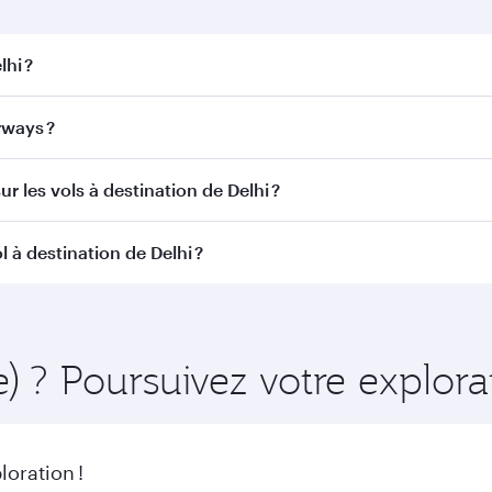
lhi ?
. Recherchez les vols depuis notre page d'accueil pour trouv
rways ?
r Airways. Nous desservons plus de 150 destinations via Do
r les vols à destination de Delhi ?
itinéraire et de la compagnie aérienne opérant le vol. Sur l
 à destination de Delhi ?
ains appareils) et en Classe Économique. Les classes de voy
 au moment de la réservation.
nt à l'avance pour bénéficier des meilleurs tarifs aux dates 
 et de la disponibilité des classes de voyage.
e) ? Poursuivez votre explor
oration !