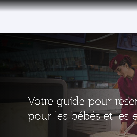
(active)
Qatar Airways Expands Global Network to 
Votre guide pour rése
pour les bébés et les 