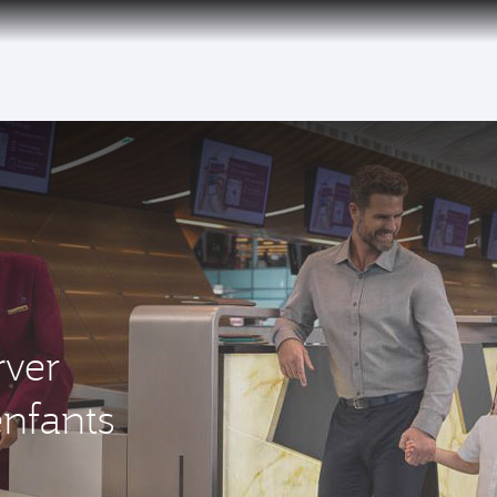
over 160 Destinations
rver
enfants