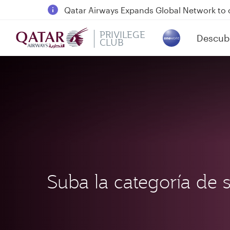
Passengers flying between Doha and Auc
18 June 2026: Updates on Travelling with 
6 August 2026: Qatar Airways flight resump
PRIVILEGE
Descubr
CLUB
(active)
Qatar Airways Expands Global Network to 
Suba la categoría de 