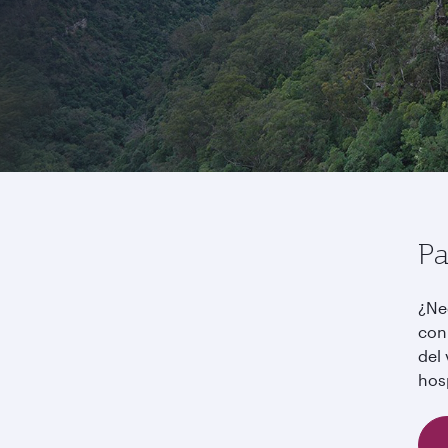
Pa
¿Ne
con 
del 
hos