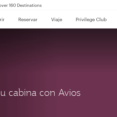
kland on QR914 and QR915
Power Banks
tion to Bahrain (BAH), Erbil (EBL), and Kuwait (KWI)
ir
Reservar
Viaje
Privilege Club
over 160 Destinations
su cabina con Avios