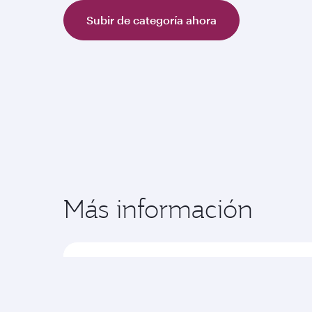
Subir de categoría ahora
Más información
*Las clases superiores están disponib
África:
Abiyán, Abuja, Accra, Addis Abeb