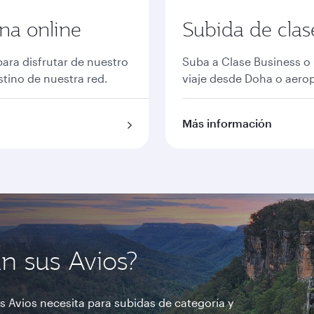
na online
Subida de clas
para disfrutar de nuestro
Suba a Clase Business o
stino de nuestra red.
viaje desde Doha o aero
Más información
án sus Avios?
s Avios necesita para subidas de categoría y