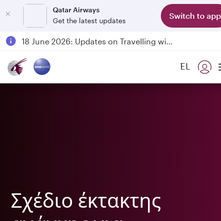
Qatar Airways
Switch to app
Get the latest updates
Passengers flying between Doha and Auckland on QR914 and QR915
18 June 2026: Updates on Travelling with Power Banks
6 August 2026: Qatar Airways flight resumption to Bahrain (BAH), Erbil (EBL), and Kuwait (KWI)
EL
Qatar Airways Expands Global Network to over 160 Destinations
Σχέδιο έκτακτης