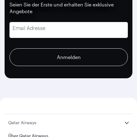
Seien Sie der Erste und erhalten Sie exklusive
Angebote
Email Adresse
recaptcha
recaptcha
recaptcha
Anmelden
Qatar Airways
Über Qatar Airways