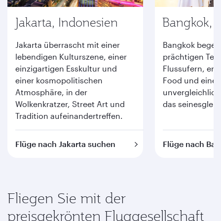
Jakarta, Indonesien
Bangkok, 
Jakarta überrascht mit einer
Bangkok begeis
lebendigen Kulturszene, einer
prächtigen Tem
einzigartigen Esskultur und
Flussufern, ers
einer kosmopolitischen
Food und eine
Atmosphäre, in der
unvergleichlic
Wolkenkratzer, Street Art und
das seinesgleic
Tradition aufeinandertreffen.
Flüge nach Jakarta suchen
Flüge nach Ba
Fliegen Sie mit der
preisgekrönten Fluggesellschaft