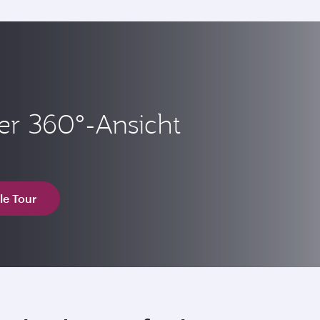
type
date
in
"dd
mmm
yyyy"
formate
der 360°-Ansicht
le Tour