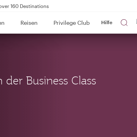
Power Banks
tion to Bahrain (BAH), Erbil (EBL), and Kuwait (KWI)
en
Reisen
Privilege Club
Hilfe
over 160 Destinations
in der Business Class