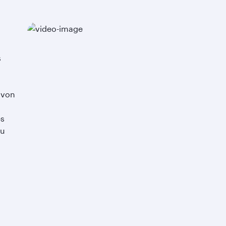
s
 von
es
eu