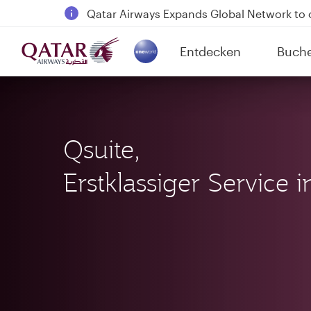
18 June 2026: Updates on Travelling with 
6 August 2026: Qatar Airways flight resump
Entdecken
Buch
Qatar Airways Expands Global Network to 
(active)
Qsuite,
Erstklassiger Service 