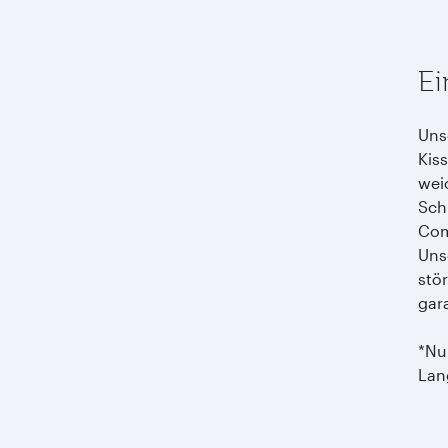
Ei
Uns
Kis
wei
Sch
Com
Unse
stö
gar
*Nu
Lan