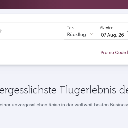
Abreise
Trip
h
Rückflug
to
open
+
Promo Code 
on
calendar
press
enter
and
to
select
new
rgesslichste Flugerlebnis d
date
please
use
arrow
 einer unvergesslichen Reise in der weltweit besten Business
key
or
you
can