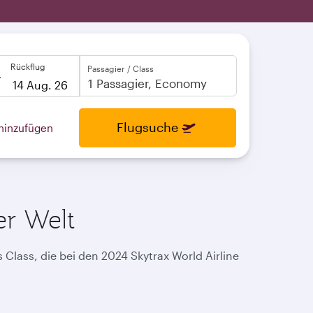
Rückflug
Passagier / Class
to
open
Flugsuche
hinzufügen
calendar
press
enter
and
to
select
new
er Welt
date
please
use
arrow
 Class, die bei den 2024 Skytrax World Airline
key
or
you
can