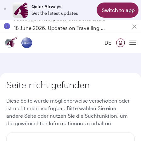
Qatar Airways
Switch to app
Get the latest updates
Passengers flying between Doha and Auckland on QR914 and QR915
18 June 2026: Updates on Travelling with Power Banks
6 August 2026: Qatar Airways flight resumption to Bahrain (BAH), Erbil (EBL), and Kuwait (KWI)
DE
Qatar Airways Expands Global Network to over 160 Destinations
To
Seite nicht gefunden
Diese Seite wurde möglicherweise verschoben oder
ist nicht mehr verfügbar. Bitte wählen Sie eine
andere Seite oder nutzen Sie die Suchfunktion, um
die gewünschten Informationen zu erhalten.