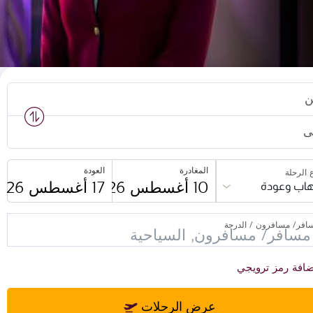
ن
ى
المغادرة
العودة
 الرحلة
اب وعودة
افر/ مسافرون / الدرجة
افة رمز ترويجي
عرض الرحلات