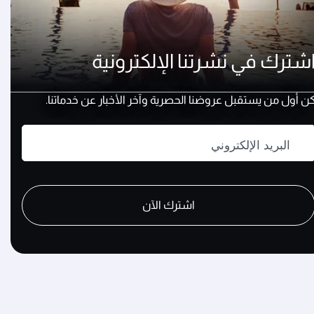
شترك في نشرتنا الإلكترونية
ن أول من يستقبل عروضنا الحصرية وآخر الأخبار عن خدماتنا.
البريد الإلكتروني
recaptch
recaptch
recaptch
اشترك الآن