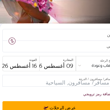
ن
ى
المغادرة
العودة
 الرحلة
اب وعودة
افر/ مسافرون / الدرجة
افة رمز ترويجي
عرض الرحلات