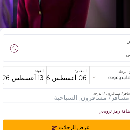
ن
ى
المغادرة
العودة
 الرحلة
اب وعودة
افر/ مسافرون / الدرجة
افة رمز ترويجي
عرض الرحلات