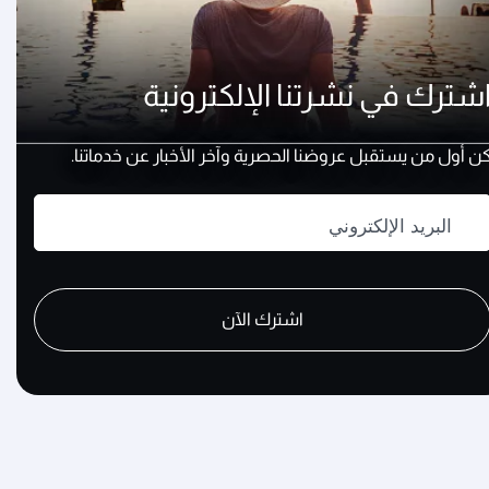
شترك في نشرتنا الإلكترونية
ن أول من يستقبل عروضنا الحصرية وآخر الأخبار عن خدماتنا.
البريد الإلكتروني
recaptch
recaptch
recaptch
اشترك الآن